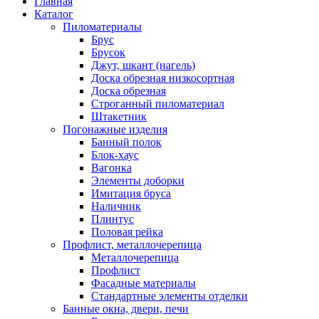
Главная
Каталог
Пиломатериалы
Брус
Брусок
Джут, шкант (нагель)
Доска обрезная низкосортная
Доска обрезная
Строганный пиломатериал
Штакетник
Погонажные изделия
Банный полок
Блок-хаус
Вагонка
Элементы доборки
Имитация бруса
Наличник
Плинтус
Половая рейка
Профлист, металлочерепица
Металлочерепица
Профлист
Фасадные материалы
Стандартные элементы отделки
Банные окна, двери, печи