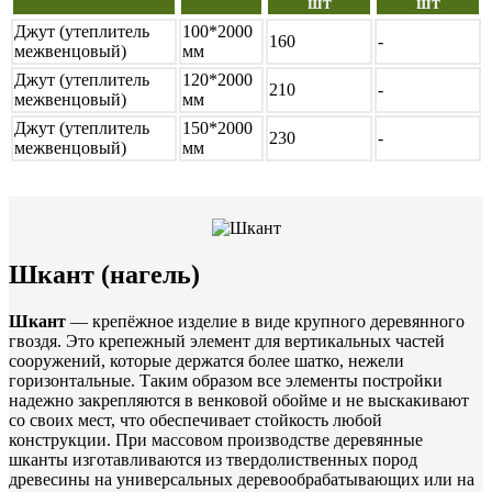
шт
шт
Джут (утеплитель
100*2000
160
-
межвенцовый)
мм
Джут (утеплитель
120*2000
210
-
межвенцовый)
мм
Джут (утеплитель
150*2000
230
-
межвенцовый)
мм
Шкант (нагель)
Шкант
— крепёжное изделие в виде крупного деревянного
гвоздя. Это крепежный элемент для вертикальных частей
сооружений, которые держатся более шатко, нежели
горизонтальные. Таким образом все элементы постройки
надежно закрепляются в венковой обойме и не выскакивают
со своих мест, что обеспечивает стойкость любой
конструкции. При массовом производстве деревянные
шканты изготавливаются из твердолиственных пород
древесины на универсальных деревообрабатывающих или на