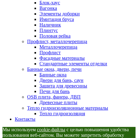
Блок-хаус
Вагонка
Элементы доборки
Имитация бруса
Наличник
Плинтус
Половая рейка
Профлист, металлочерепица
Металлочерепица
Профлист
Фасадные материалы
Стандартные элементы отделки
Банные окна, двери, печи
Банные окна
Двери для бань, саун
Защита для древесины
Печи для бань
ОSB плита, фанера, ДВП
Древесные плиты
Тепло гидроизоляционные материалы
Тепло гидроизоляция
Контакты
Мы используем
cookie-файлы
с целью повышения удобства
пользования веб-сайтом. Вы можете запретить обработку